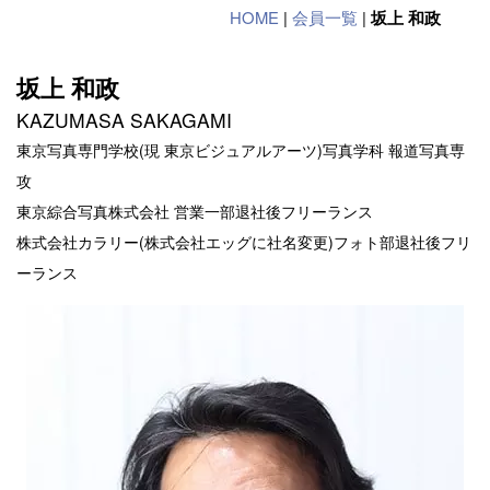
HOME
|
会員一覧
|
坂上 和政
坂上 和政
KAZUMASA SAKAGAMI
東京写真専門学校(現 東京ビジュアルアーツ)写真学科 報道写真専
攻
東京綜合写真株式会社 営業一部
退社後フリーランス
株式会社カラリー(株式会社エッグに社名変更)フォト部
退社後フリ
ーランス