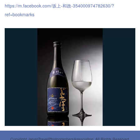
https://m.facebook.com/坂上-和政-354000974782630/?
ref=bookmarks
Copyright JapanTravelPhotographersAssociation. All Rights Reserved.